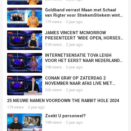
Goldband verrast Maan met Schaal
van Rigter voor StiekemStiekem wint
hiermee de eerste 3FM Award van
179
views
·
2 jaar ago
2024 voor meest gedraaide
Nederlandse track
JAMES VINCENT MCMORROW
PRESENTEERT ‘WIDE OPEN, HORSES’
OP 19 JUNI IN CARRÉ AMSTERDAM
218
views
·
2 jaar ago
INTERNETSENSATIE TOVA LEIGH
VOOR HET EERST NAAR NEDERLAND
VOOR COMEDYSHOW
198
views
·
2 jaar ago
CONAN GRAY OP ZATERDAG 2
NOVEMBER NAAR AFAS LIVE MET
‘FOUND HEAVEN ON TOUR’
206
views
·
2 jaar ago
25 NIEUWE NAMEN VOORDOWN THE RABBIT HOLE 2024
179
views
·
2 jaar ago
Zoekt U personeel?
198
views
·
2 jaar ago