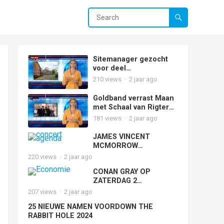
Sitemanager gezocht
voor deel
Stuivenbergsite
210
views
·
2 jaar ago
Goldband verrast Maan
met Schaal van Rigter
voor StiekemStiekem
181
views
·
2 jaar ago
wint hiermee de eerste
3FM Award van 2024
JAMES VINCENT
voor meest gedraaide
MCMORROW
Nederlandse track
PRESENTEERT ‘WIDE
220
views
·
2 jaar ago
OPEN, HORSES’ OP 19
CONAN GRAY OP
JUNI IN CARRÉ
ZATERDAG 2
AMSTERDAM
NOVEMBER NAAR AFAS
207
views
·
2 jaar ago
LIVE MET ‘FOUND
25 NIEUWE NAMEN VOORDOWN THE
HEAVEN ON TOUR’
RABBIT HOLE 2024