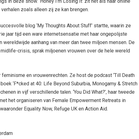
gs in deze show. ‘Honey I’m Losing It’ zit net als haar online
verhalen zoals alleen zij ze kan brengen.
uccesvolle blog ‘My Thoughts About Stuff’ startte, waarin ze
e jaar tijd een ware internetsensatie met haar ongepolijste
en wereldwijde aanhang van meer dan twee miljoen mensen. De
n midlife-crisis, sprak miljoenen vrouwen over de hele wereld
r feminisme en vrouwenrechten. Ze host de podcast ‘Till Death
 boek ‘F*cked at 40: Life Beyond Suburbia, Monogamy & Stretch
chenen in vijf verschillende talen. ‘You Did What?’, haar tweede
 met het organiseren van Female Empowerment Retreats in
 waaronder Equality Now, Refuge UK en Action Aid.
terdam