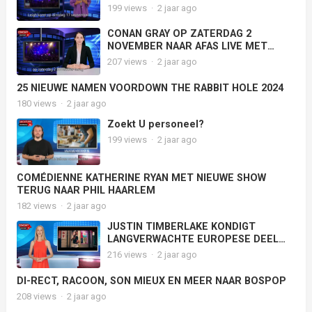
VOOR COMEDYSHOW
199
views
·
2 jaar ago
CONAN GRAY OP ZATERDAG 2
NOVEMBER NAAR AFAS LIVE MET
‘FOUND HEAVEN ON TOUR’
207
views
·
2 jaar ago
25 NIEUWE NAMEN VOORDOWN THE RABBIT HOLE 2024
180
views
·
2 jaar ago
Zoekt U personeel?
199
views
·
2 jaar ago
COMÉDIENNE KATHERINE RYAN MET NIEUWE SHOW
TERUG NAAR PHIL HAARLEM
182
views
·
2 jaar ago
JUSTIN TIMBERLAKE KONDIGT
LANGVERWACHTE EUROPESE DEEL
‘THE FORGET TOMORROW WORLD
216
views
·
2 jaar ago
TOUR’ AAN
DI-RECT, RACOON, SON MIEUX EN MEER NAAR BOSPOP
208
views
·
2 jaar ago