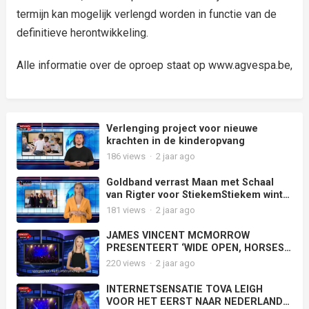
termijn kan mogelijk verlengd worden in functie van de
definitieve herontwikkeling.
Alle informatie over de oproep staat op www.agvespa.be,
Verlenging project voor nieuwe
krachten in de kinderopvang
186
views
·
2 jaar ago
Goldband verrast Maan met Schaal
van Rigter voor StiekemStiekem wint
hiermee de eerste 3FM Award van
181
views
·
2 jaar ago
2024 voor meest gedraaide
Nederlandse track
JAMES VINCENT MCMORROW
PRESENTEERT ‘WIDE OPEN, HORSES’
OP 19 JUNI IN CARRÉ AMSTERDAM
220
views
·
2 jaar ago
INTERNETSENSATIE TOVA LEIGH
VOOR HET EERST NAAR NEDERLAND