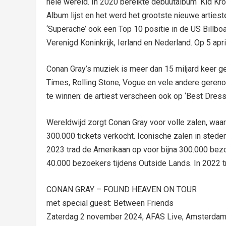
hele wereld. In 2020 bereikte debuutalbum ‘Kid Kro
Album lijst en het werd het grootste nieuwe artiest
‘Superache’ ook een Top 10 positie in de US Billboa
Verenigd Koninkrijk, Ierland en Nederland. Op 5 apr
Conan Gray’s muziek is meer dan 15 miljard keer g
Times, Rolling Stone, Vogue en vele andere gereno
te winnen: de artiest verscheen ook op ‘Best Dress
Wereldwijd zorgt Conan Gray voor volle zalen, waarb
300.000 tickets verkocht. Iconische zalen in stede
2023 trad de Amerikaan op voor bijna 300.000 bezoe
40.000 bezoekers tijdens Outside Lands. In 2022 t
CONAN GRAY – FOUND HEAVEN ON TOUR
met special guest: Between Friends
Zaterdag 2 november 2024, AFAS Live, Amsterda