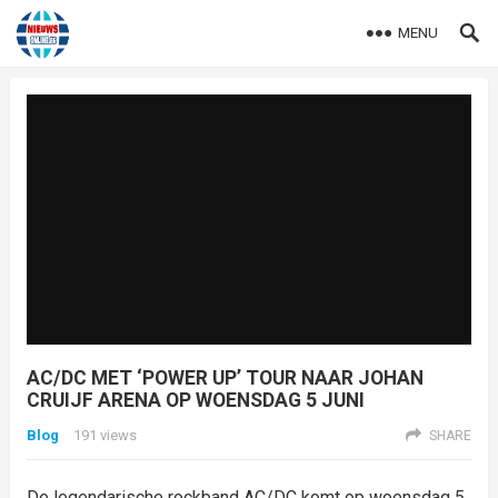
MENU
AC/DC MET ‘POWER UP’ TOUR NAAR JOHAN
CRUIJF ARENA OP WOENSDAG 5 JUNI
Blog
191
views
SHARE
De legendarische rockband AC/DC komt op woensdag 5