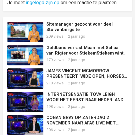
Je moet
ingelogd zijn op
om een reactie te plaatsen.
Sitemanager gezocht voor deel
Stuivenbergsite
209
views
·
2 jaar ago
Goldband verrast Maan met Schaal
van Rigter voor StiekemStiekem wint
hiermee de eerste 3FM Award van
179
views
·
2 jaar ago
2024 voor meest gedraaide
Nederlandse track
JAMES VINCENT MCMORROW
PRESENTEERT ‘WIDE OPEN, HORSES’
OP 19 JUNI IN CARRÉ AMSTERDAM
218
views
·
2 jaar ago
INTERNETSENSATIE TOVA LEIGH
VOOR HET EERST NAAR NEDERLAND
VOOR COMEDYSHOW
198
views
·
2 jaar ago
CONAN GRAY OP ZATERDAG 2
NOVEMBER NAAR AFAS LIVE MET
‘FOUND HEAVEN ON TOUR’
206
views
·
2 jaar ago