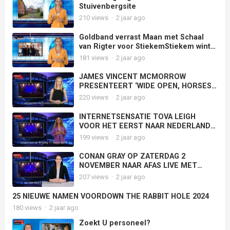
Stuivenbergsite
210
views
·
2 jaar ago
Goldband verrast Maan met Schaal
van Rigter voor StiekemStiekem wint
hiermee de eerste 3FM Award van
181
views
·
2 jaar ago
2024 voor meest gedraaide
Nederlandse track
JAMES VINCENT MCMORROW
PRESENTEERT ‘WIDE OPEN, HORSES’
OP 19 JUNI IN CARRÉ AMSTERDAM
220
views
·
2 jaar ago
INTERNETSENSATIE TOVA LEIGH
VOOR HET EERST NAAR NEDERLAND
VOOR COMEDYSHOW
199
views
·
2 jaar ago
CONAN GRAY OP ZATERDAG 2
NOVEMBER NAAR AFAS LIVE MET
‘FOUND HEAVEN ON TOUR’
207
views
·
2 jaar ago
25 NIEUWE NAMEN VOORDOWN THE RABBIT HOLE 2024
180
views
·
2 jaar ago
Zoekt U personeel?