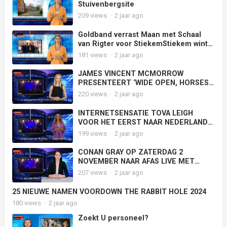
Stuivenbergsite
209
views
·
2 jaar ago
Goldband verrast Maan met Schaal
van Rigter voor StiekemStiekem wint
hiermee de eerste 3FM Award van
181
views
·
2 jaar ago
2024 voor meest gedraaide
Nederlandse track
JAMES VINCENT MCMORROW
PRESENTEERT ‘WIDE OPEN, HORSES’
OP 19 JUNI IN CARRÉ AMSTERDAM
220
views
·
2 jaar ago
INTERNETSENSATIE TOVA LEIGH
VOOR HET EERST NAAR NEDERLAND
VOOR COMEDYSHOW
199
views
·
2 jaar ago
CONAN GRAY OP ZATERDAG 2
NOVEMBER NAAR AFAS LIVE MET
‘FOUND HEAVEN ON TOUR’
207
views
·
2 jaar ago
25 NIEUWE NAMEN VOORDOWN THE RABBIT HOLE 2024
180
views
·
2 jaar ago
Zoekt U personeel?