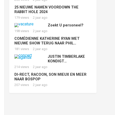
LIVE MET ‘FOUND
25 NIEUWE NAMEN VOORDOWN THE
HEAVEN ON TOUR’
RABBIT HOLE 2024
179
views
·
2 jaar ago
Zoekt U personeel?
198
views
·
2 jaar ago
COMÉDIENNE KATHERINE RYAN MET
NIEUWE SHOW TERUG NAAR PHIL
HAARLEM
181
views
·
2 jaar ago
JUSTIN TIMBERLAKE
KONDIGT
LANGVERWACHTE
214
views
·
2 jaar ago
EUROPESE DEEL ‘THE
DI-RECT, RACOON, SON MIEUX EN MEER
FORGET TOMORROW
NAAR BOSPOP
WORLD TOUR’ AAN
207
views
·
2 jaar ago