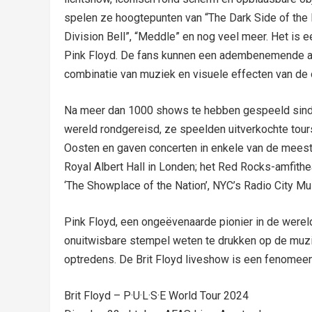
spelen ze hoogtepunten van “The Dark Side of the 
Division Bell”, “Meddle” en nog veel meer. Het is e
Pink Floyd. De fans kunnen een adembenemende aud
combinatie van muziek en visuele effecten van de 
Na meer dan 1000 shows te hebben gespeeld sinds 
wereld rondgereisd, ze speelden uitverkochte tour
Oosten en gaven concerten in enkele van de meest
Royal Albert Hall in Londen; het Red Rocks-amfithe
‘The Showplace of the Nation’, NYC’s Radio City Mus
Pink Floyd, een ongeëvenaarde pionier in de werel
onuitwisbare stempel weten te drukken op de muz
optredens. De Brit Floyd liveshow is een fenomeen
Brit Floyd – P·U·L·S·E World Tour 2024