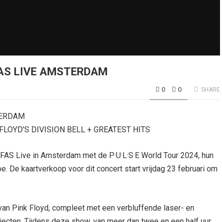
FAS LIVE AMSTERDAM
0
0
SHARE
TERDAM
LOYD’S DIVISION BELL + GREATEST HITS
 AFAS Live in Amsterdam met de P·U·L·S·E World Tour 2024, hun
e. De kaartverkoop voor dit concert start vrijdag 23 februari om
m van Pink Floyd, compleet met een verbluffende laser- en
jecten. Tijdens deze show, van meer dan twee en een half uur,