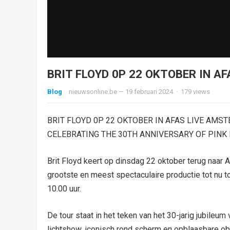
BRIT FLOYD 0P 22 OKTOBER IN A
Blog
nieuwsonline.be
—
19 februari 2024
·
179
views
BRIT FLOYD 0P 22 OKTOBER IN AFAS LIVE AMS
CELEBRATING THE 30TH ANNIVERSARY OF PINK F
Brit Floyd keert op dinsdag 22 oktober terug naar
grootste en meest spectaculaire productie tot nu to
10.00 uur.
De tour staat in het teken van het 30-jarig jubileu
lichtshow, iconisch rond scherm en opblaasbare ob